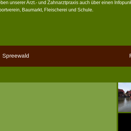
ben unserer Arzt.- und Zahnarztpraxis auch über einen Infopunk
ortverein, Baumarkt, Fleischerei und Schule.
Spreewald