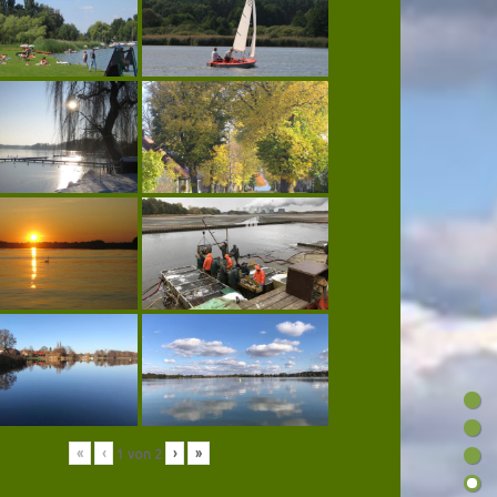
«
‹
›
»
1
von
2