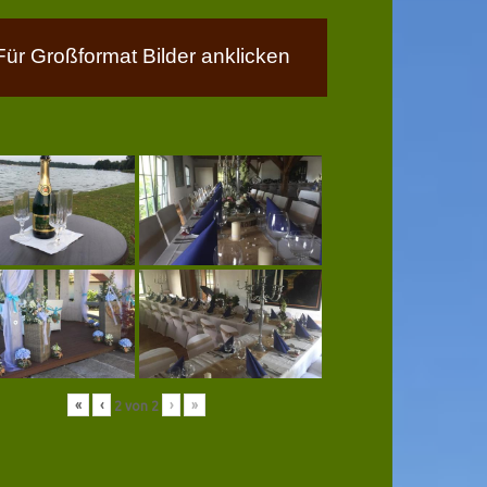
Für Großformat Bilder anklicken
«
‹
›
»
2
von
2