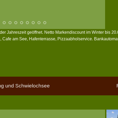
der Jahreszeit geöffnet. Netto Markendiscount im Winter bis 2
o, Cafe am See, Hafenterrasse, Pizzaabholservice. Bankautomat
g und Schwielochsee