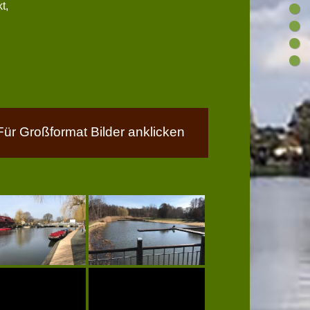
t,
Für Großformat Bilder anklicken