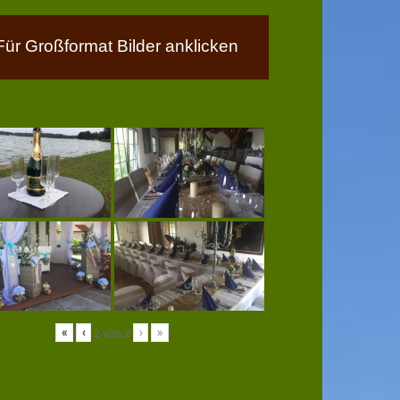
Für Großformat Bilder anklicken
«
‹
›
»
2
von
2