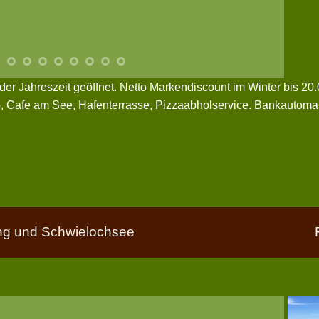
der Jahreszeit geöffnet. Netto Markendiscount im Winter bis 2
o, Cafe am See, Hafenterrasse, Pizzaabholservice. Bankautomat
g und Schwielochsee