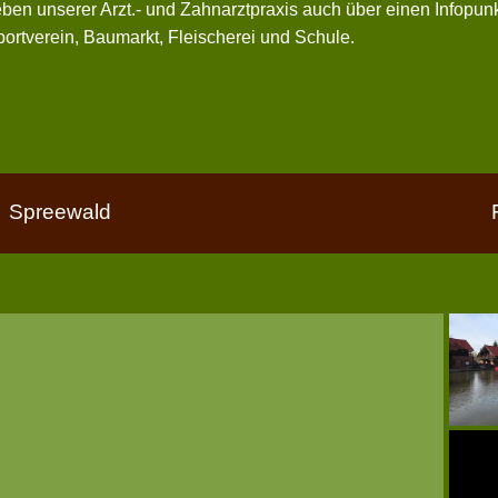
ben unserer Arzt.- und Zahnarztpraxis auch über einen Infopunk
ortverein, Baumarkt, Fleischerei und Schule.
Spreewald