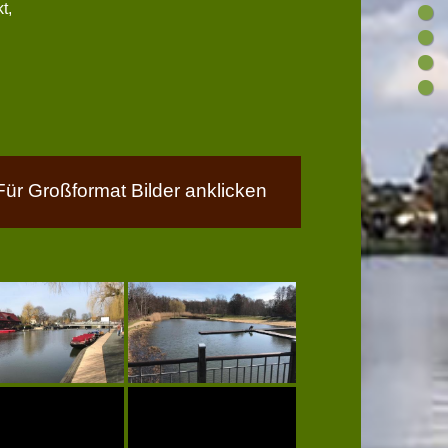
t,
Für Großformat Bilder anklicken