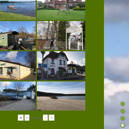
«
‹
›
»
2
von
2