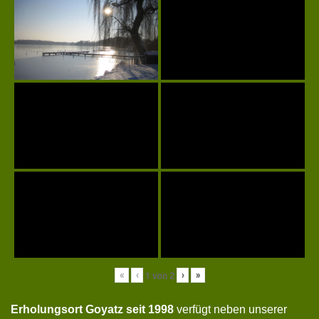
«
‹
›
»
1
von
2
Erholungsort Goyatz seit 1998
verfügt neben unserer