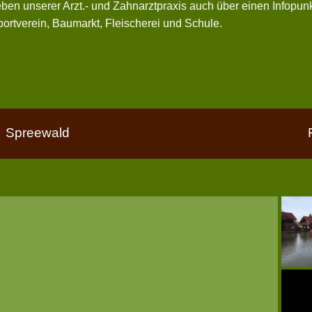
ben unserer Arzt.- und Zahnarztpraxis auch über einen Infopunk
ortverein, Baumarkt, Fleischerei und Schule.
Spreewald