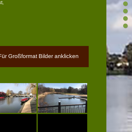
t,
Für Großformat Bilder anklicken