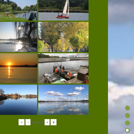
«
‹
›
»
1
von
2