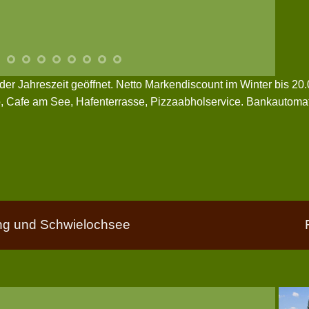
der Jahreszeit geöffnet. Netto Markendiscount im Winter bis 2
o, Cafe am See, Hafenterrasse, Pizzaabholservice. Bankautomat
g und Schwielochsee