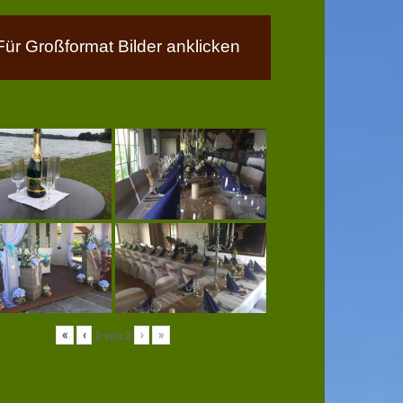
Für Großformat Bilder anklicken
«
‹
›
»
2
von
2