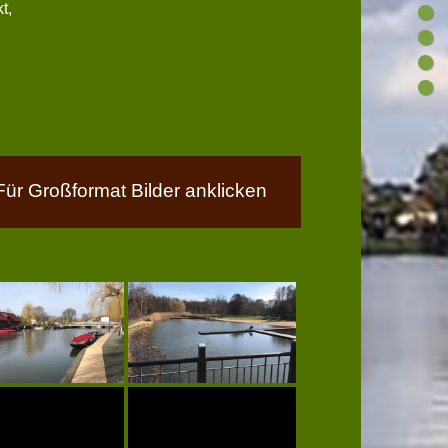
t,
Für Großformat Bilder anklicken