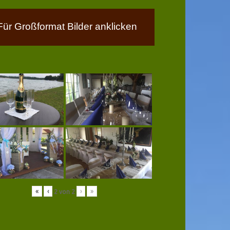
Für Großformat Bilder anklicken
«
‹
›
»
2
von
2