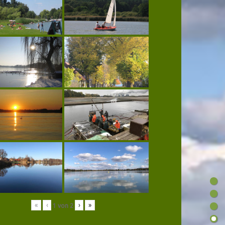
«
‹
›
»
1
von
2