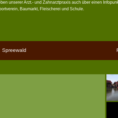
ben unserer Arzt.- und Zahnarztpraxis auch über einen Infopunk
ortverein, Baumarkt, Fleischerei und Schule.
Spreewald