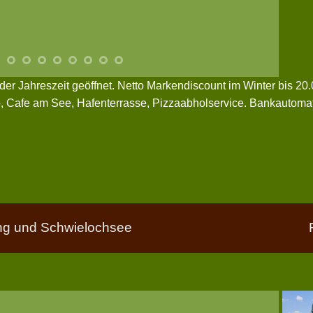
der Jahreszeit geöffnet. Netto Markendiscount im Winter bis 2
o, Cafe am See, Hafenterrasse, Pizzaabholservice. Bankautomat
g und Schwielochsee