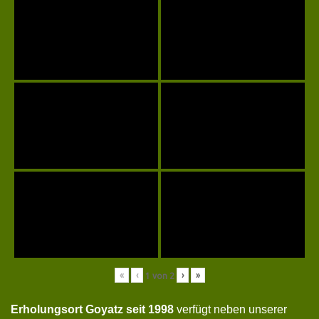
«
‹
›
»
1
von
2
Erholungsort Goyatz seit 1998
verfügt neben unserer