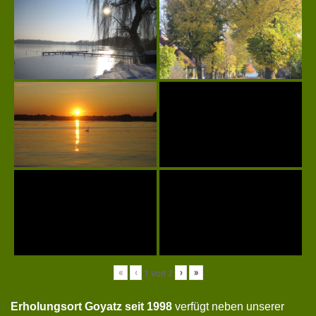
«
‹
›
»
1
von
2
Erholungsort Goyatz seit 1998
verfügt neben unserer