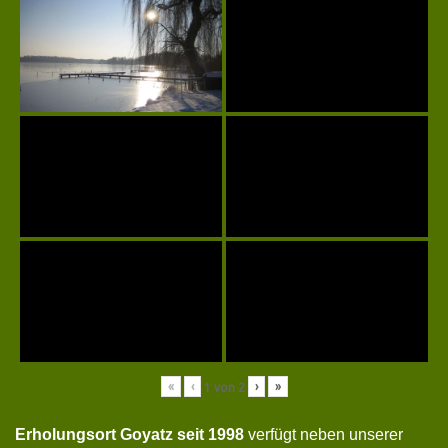
«
‹
›
»
1
von
2
Erholungsort Goyatz seit 1998
verfügt neben unserer