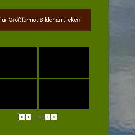
Für Großformat Bilder anklicken
«
‹
›
»
2
von
2