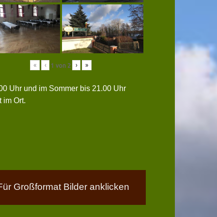
«
‹
›
»
1
von
2
0.00 Uhr und im Sommer bis 21.00 Uhr
 im Ort.
Für Großformat Bilder anklicken