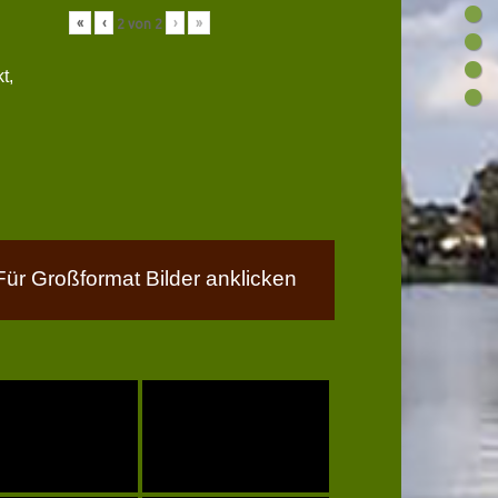
«
‹
›
»
2
von
2
t,
Für Großformat Bilder anklicken