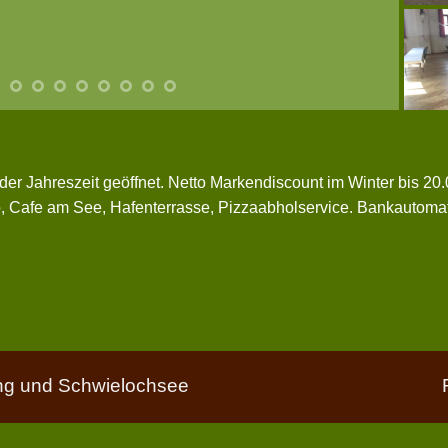
der Jahreszeit geöffnet. Netto Markendiscount im Winter bis 2
o, Cafe am See, Hafenterrasse, Pizzaabholservice. Bankautomat
g und Schwielochsee