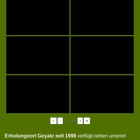
«
‹
›
»
1
von
2
Erholungsort Goyatz seit 1998
verfügt neben unserer