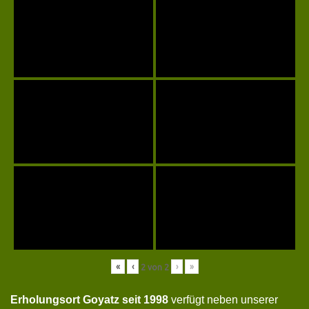
«
‹
›
»
2
von
2
Erholungsort Goyatz seit 1998
verfügt neben unserer