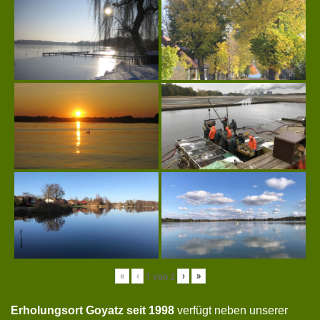
«
‹
›
»
1
von
2
Erholungsort Goyatz seit 1998
verfügt neben unserer