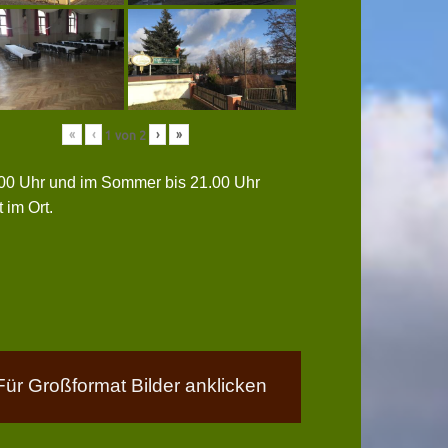
«
‹
›
»
1
von
2
0.00 Uhr und im Sommer bis 21.00 Uhr
 im Ort.
Für Großformat Bilder anklicken