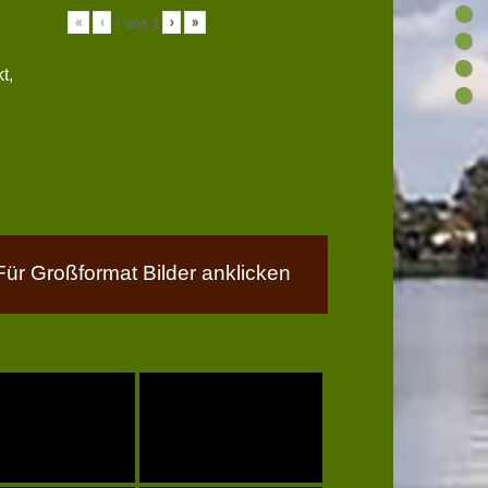
«
‹
›
»
1
von
2
t,
Für Großformat Bilder anklicken