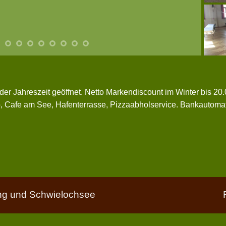
der Jahreszeit geöffnet. Netto Markendiscount im Winter bis 2
o, Cafe am See, Hafenterrasse, Pizzaabholservice. Bankautomat
g und Schwielochsee